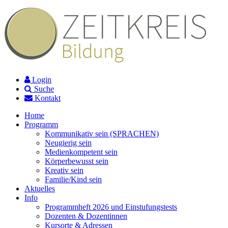
Login
Suche
Kontakt
Home
Programm
Kommunikativ sein (SPRACHEN)
Neugierig sein
Medienkompetent sein
Körperbewusst sein
Kreativ sein
Familie/Kind sein
Aktuelles
Info
Programmheft 2026 und Einstufungstests
Dozenten & Dozentinnen
Kursorte & Adressen