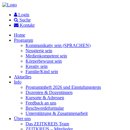
Login
Suche
Kontakt
Home
Programm
Kommunikativ sein (SPRACHEN)
Neugierig sein
Medienkompetent sein
Körperbewusst sein
Kreativ sein
Familie/Kind sein
Aktuelles
Info
Programmheft 2026 und Einstufungstests
Dozenten & Dozentinnen
Kursorte & Adressen
Feedback an uns
Beschwerdeformular
Unterstützung & Zusammenarbeit
Über uns
Das ZEITKREIS Team
ZEITKREIS – Mitglieder