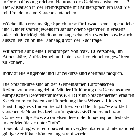
in Originalfassung erleben, Neuronen des Gehirns ausbauen, … ?
Der Austausch in der Fremdsprache mit Muttersprachlern lässt Sie
mit Freude in eine Sprache eintauchen.
Wöchentlich regelmäßige Sprachkurse für Erwachsene, Jugendliche
und Kinder starten jeweils im Januar oder September in Präsenz
oder mit der Möglichkeit online zugeschaltet zu werden sowie auch
ausschließlich online - abhängig von der Nachfrage.
Wir achten auf kleine Lerngruppen von max. 10 Personen, um
Atmosphäre, Zufriedenheit und intensive Lerneinheiten gewähren
zu können.
Individuelle Angebote und Einzelkurse sind ebenfalls möglich.
Die Sprachkurse sind an den Gemeinsamen Europäischen
Referenzrahmen angelehnt. Mit der Einführung des Gemeinsamen
europäischen Referenzrahmens (GER) zum Sprachenlernen erhalten
Sie einen roten Faden zur Einordnung Ihres Wissens. Links zu
Einstufungstests finden Sie z.B. hier: von Klett https://www.klett-
sprachen.de/downloads/einstufungstests/c-681 oder auch von
Cornelsen https://www.cornelsen.de/empfehlungen/sprachtest oder
in der Menüleiste unter "Info".
Sprachbildung wird europaweit nun vergleichbarer und international
gültige Zertifikate können angestrebt werden.