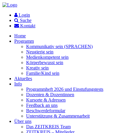
Login
Suche
Kontakt
Home
Programm
Kommunikativ sein (SPRACHEN)
Neugierig sein
Medienkompetent sein
Körperbewusst sein
Kreativ sein
Familie/Kind sein
Aktuelles
Info
Programmheft 2026 und Einstufungstests
Dozenten & Dozentinnen
Kursorte & Adressen
Feedback an uns
Beschwerdeformular
Unterstützung & Zusammenarbeit
Über uns
Das ZEITKREIS Team
ZEITKREIS – Mitglieder