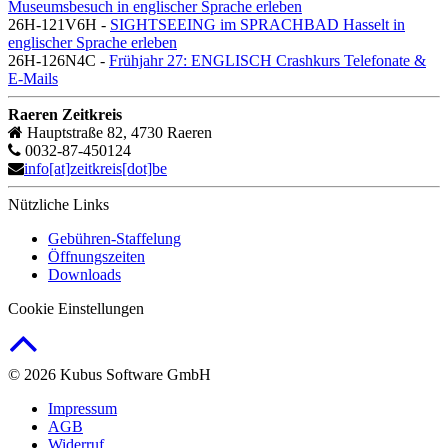
Museumsbesuch in englischer Sprache erleben
26H-121V6H -
SIGHTSEEING im SPRACHBAD Hasselt in
englischer Sprache erleben
26H-126N4C -
Frühjahr 27: ENGLISCH Crashkurs Telefonate &
E-Mails
Raeren Zeitkreis
Hauptstraße 82, 4730 Raeren
0032-87-450124
info[at]zeitkreis[dot]be
Nützliche Links
Gebühren-Staffelung
Öffnungszeiten
Downloads
Cookie Einstellungen
© 2026 Kubus Software GmbH
Impressum
AGB
Widerruf