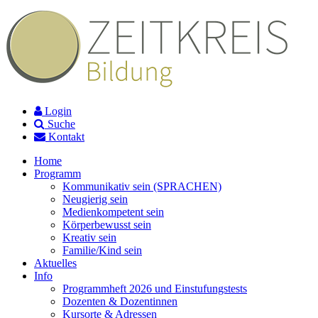
Login
Suche
Kontakt
Home
Programm
Kommunikativ sein (SPRACHEN)
Neugierig sein
Medienkompetent sein
Körperbewusst sein
Kreativ sein
Familie/Kind sein
Aktuelles
Info
Programmheft 2026 und Einstufungstests
Dozenten & Dozentinnen
Kursorte & Adressen