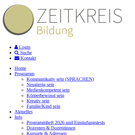
Login
Suche
Kontakt
Home
Programm
Kommunikativ sein (SPRACHEN)
Neugierig sein
Medienkompetent sein
Körperbewusst sein
Kreativ sein
Familie/Kind sein
Aktuelles
Info
Programmheft 2026 und Einstufungstests
Dozenten & Dozentinnen
Kursorte & Adressen