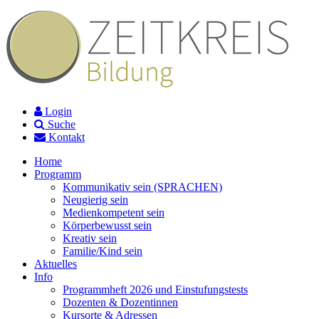
Login
Suche
Kontakt
Home
Programm
Kommunikativ sein (SPRACHEN)
Neugierig sein
Medienkompetent sein
Körperbewusst sein
Kreativ sein
Familie/Kind sein
Aktuelles
Info
Programmheft 2026 und Einstufungstests
Dozenten & Dozentinnen
Kursorte & Adressen