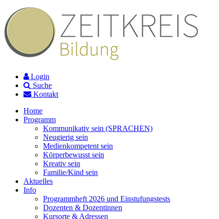
Login
Suche
Kontakt
Home
Programm
Kommunikativ sein (SPRACHEN)
Neugierig sein
Medienkompetent sein
Körperbewusst sein
Kreativ sein
Familie/Kind sein
Aktuelles
Info
Programmheft 2026 und Einstufungstests
Dozenten & Dozentinnen
Kursorte & Adressen