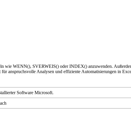
ormeln wie WENN(), SVERWEIS() oder INDEX() anzuwenden. Außerdem er
für anspruchsvolle Analysen und effiziente Automatisierungen in Exce
tallierter Software Microsoft.
bach