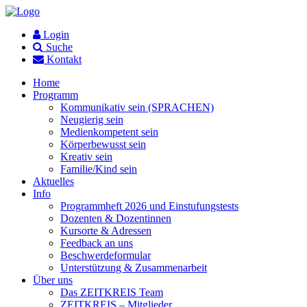
Login
Suche
Kontakt
Home
Programm
Kommunikativ sein (SPRACHEN)
Neugierig sein
Medienkompetent sein
Körperbewusst sein
Kreativ sein
Familie/Kind sein
Aktuelles
Info
Programmheft 2026 und Einstufungstests
Dozenten & Dozentinnen
Kursorte & Adressen
Feedback an uns
Beschwerdeformular
Unterstützung & Zusammenarbeit
Über uns
Das ZEITKREIS Team
ZEITKREIS – Mitglieder