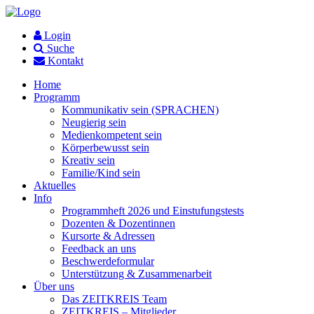
Login
Suche
Kontakt
Home
Programm
Kommunikativ sein (SPRACHEN)
Neugierig sein
Medienkompetent sein
Körperbewusst sein
Kreativ sein
Familie/Kind sein
Aktuelles
Info
Programmheft 2026 und Einstufungstests
Dozenten & Dozentinnen
Kursorte & Adressen
Feedback an uns
Beschwerdeformular
Unterstützung & Zusammenarbeit
Über uns
Das ZEITKREIS Team
ZEITKREIS – Mitglieder