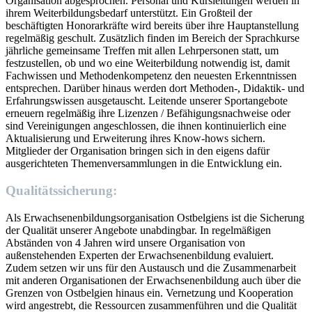
Organisation abgesprochen. Personal und Kursleitungen werden in
ihrem Weiterbildungsbedarf unterstützt. Ein Großteil der
beschäftigten Honorarkräfte wird bereits über ihre Hauptanstellung
regelmäßig geschult. Zusätzlich finden im Bereich der Sprachkurse
jährliche gemeinsame Treffen mit allen Lehrpersonen statt, um
festzustellen, ob und wo eine Weiterbildung notwendig ist, damit
Fachwissen und Methodenkompetenz den neuesten Erkenntnissen
entsprechen. Darüber hinaus werden dort Methoden-, Didaktik- und
Erfahrungswissen ausgetauscht. Leitende unserer Sportangebote
erneuern regelmäßig ihre Lizenzen / Befähigungsnachweise oder
sind Vereinigungen angeschlossen, die ihnen kontinuierlich eine
Aktualisierung und Erweiterung ihres Know-hows sichern.
Mitglieder der Organisation bringen sich in den eigens dafür
ausgerichteten Themenversammlungen in die Entwicklung ein.
Qualitätssicherung:
Als Erwachsenenbildungsorganisation Ostbelgiens ist die Sicherung
der Qualität unserer Angebote unabdingbar. In regelmäßigen
Abständen von 4 Jahren wird unsere Organisation von
außenstehenden Experten der Erwachsenenbildung evaluiert.
Zudem setzen wir uns für den Austausch und die Zusammenarbeit
mit anderen Organisationen der Erwachsenenbildung auch über die
Grenzen von Ostbelgien hinaus ein. Vernetzung und Kooperation
wird angestrebt, die Ressourcen zusammenführen und die Qualität