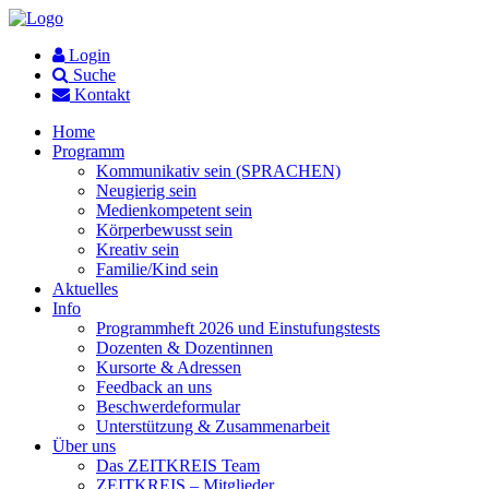
Login
Suche
Kontakt
Home
Programm
Kommunikativ sein (SPRACHEN)
Neugierig sein
Medienkompetent sein
Körperbewusst sein
Kreativ sein
Familie/Kind sein
Aktuelles
Info
Programmheft 2026 und Einstufungstests
Dozenten & Dozentinnen
Kursorte & Adressen
Feedback an uns
Beschwerdeformular
Unterstützung & Zusammenarbeit
Über uns
Das ZEITKREIS Team
ZEITKREIS – Mitglieder