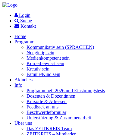
Login
Suche
Kontakt
Home
Programm
Kommunikativ sein (SPRACHEN)
Neugierig sein
Medienkompetent sein
Körperbewusst sein
Kreativ sein
Familie/Kind sein
Aktuelles
Info
Programmheft 2026 und Einstufungstests
Dozenten & Dozentinnen
Kursorte & Adressen
Feedback an uns
Beschwerdeformular
Unterstützung & Zusammenarbeit
Über uns
Das ZEITKREIS Team
ZEITKREIS – Mitglieder