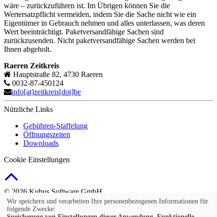
wäre – zurückzuführen ist. Im Übrigen können Sie die
Wertersatzpflicht vermeiden, indem Sie die Sache nicht wie ein
Eigentümer in Gebrauch nehmen und alles unterlassen, was deren
Wert beeinträchtigt. Paketversandfähige Sachen sind
zurückzusenden. Nicht paketversandfähige Sachen werden bei
Ihnen abgeholt.
Raeren Zeitkreis
Hauptstraße 82, 4730 Raeren
0032-87-450124
info[at]zeitkreis[dot]be
Nützliche Links
Gebühren-Staffelung
Öffnungszeiten
Downloads
Cookie Einstellungen
© 2026 Kubus Software GmbH
Wir speichern und verarbeiten Ihre personenbezogenen Informationen für
Impressum
folgende Zwecke:
AGB
Speicherung von Einstellungen dieser Anwendung, Funktionelle