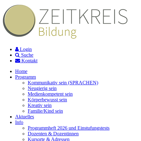
Login
Suche
Kontakt
Home
Programm
Kommunikativ sein (SPRACHEN)
Neugierig sein
Medienkompetent sein
Körperbewusst sein
Kreativ sein
Familie/Kind sein
Aktuelles
Info
Programmheft 2026 und Einstufungstests
Dozenten & Dozentinnen
Kursorte & Adressen